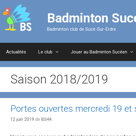
Aller
au
Badminton Suc
contenu
Badminton club de Sucé-Sur-Erdre
Actualités
Le club
Jouer au Badminton Sucéen
Saison 2018/2019
Portes ouvertes mercredi 19 et s
12 juin 2019
de
BS44