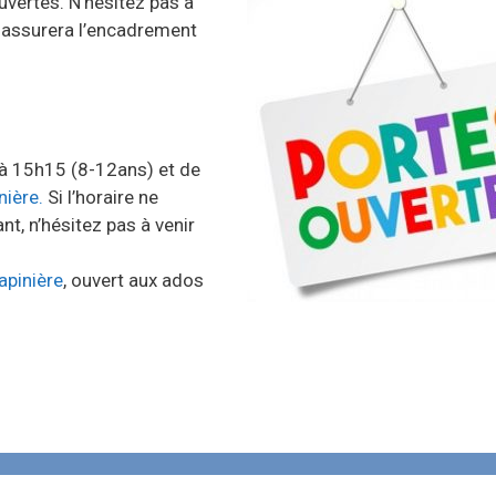
uvertes.
N’hésitez pas à
r assurera l’encadrement
 à 15h15 (8-12ans) et de
nière.
Si l’horaire ne
t, n’hésitez pas à venir
apinière
, ouvert aux ados