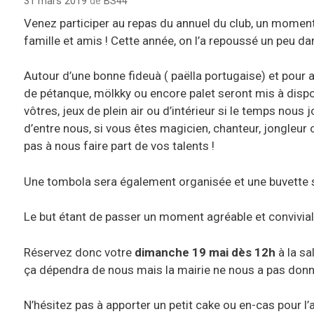
31 mars 2019
de
BS44
r
i
Venez participer au repas du annuel du club, un moment
e
famille et amis ! Cette année, on l’a repoussé un peu d
s
Autour d’une bonne fideuà ( paëlla portugaise) et pour 
de pétanque, mölkky ou encore palet seront mis à disp
vôtres, jeux de plein air ou d’intérieur si le temps nous 
d’entre nous, si vous êtes magicien, chanteur, jongleur 
pas à nous faire part de vos talents !
Une tombola sera également organisée et une buvette se
Le but étant de passer un moment agréable et convivial
Réservez donc votre
dimanche 19 mai dès 12h
à la sa
ça dépendra de nous mais la mairie ne nous a pas don
N’hésitez pas à apporter un petit cake ou en-cas pour l’