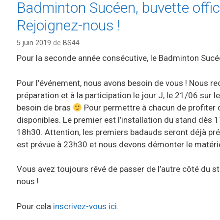
Badminton Sucéen, buvette officiel
g
o
Rejoignez-nous !
r
i
5 juin 2019
de
BS44
e
Pour la seconde année consécutive, le Badminton Sucéen
s
Pour l’événement, nous avons besoin de vous ! Nous re
préparation et à la participation le jour J, le 21/06 sur 
besoin de bras
Pour permettre à chacun de profiter d
disponibles. Le premier est l’installation du stand dès 
18h30. Attention, les premiers badauds seront déjà pré
est prévue à 23h30 et nous devons démonter le matérie
Vous avez toujours rêvé de passer de l’autre côté du s
nous !
Pour cela
inscrivez-vous ici
.