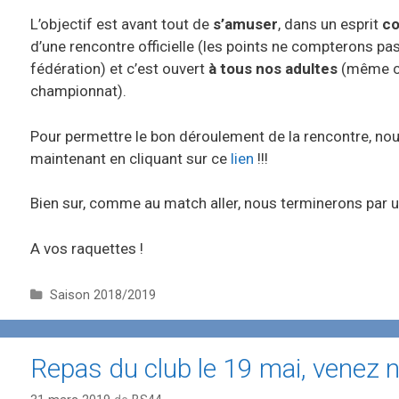
L’objectif est avant tout de
s’amuser
, dans un esprit
co
d’une rencontre officielle (les points ne compterons pas
fédération) et c’est ouvert
à tous nos adultes
(même ce
championnat).
Pour permettre le bon déroulement de la rencontre, nous
maintenant en cliquant sur ce
lien
!!!
Bien sur, comme au match aller, nous terminerons par
A vos raquettes !
C
Saison 2018/2019
a
t
é
Repas du club le 19 mai, venez 
g
o