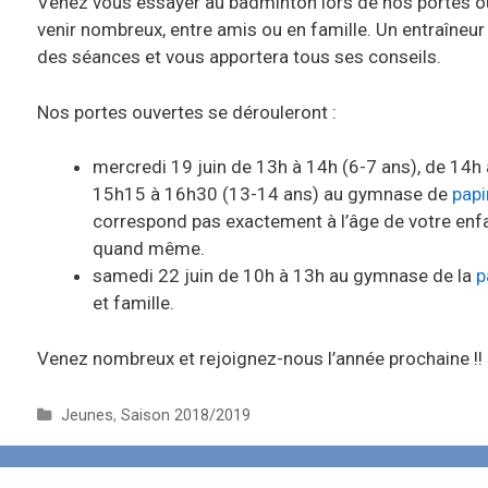
Venez vous essayer au badminton lors de nos portes o
venir nombreux, entre amis ou en famille. Un entraîneu
des séances et vous apportera tous ses conseils.
Nos portes ouvertes se dérouleront :
mercredi 19 juin de 13h à 14h (6-7 ans), de 14h
15h15 à 16h30 (13-14 ans) au gymnase de
papi
correspond pas exactement à l’âge de votre enfan
quand même.
samedi 22 juin de 10h à 13h au gymnase de la
p
et famille.
Venez nombreux et rejoignez-nous l’année prochaine !!
C
Jeunes
,
Saison 2018/2019
a
t
é