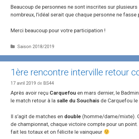
Beaucoup de personnes ne sont inscrites sur plusieurs
nombreux, l’idéal serait que chaque personne ne fasse 
Merci beaucoup pour votre participation !
C
Saison 2018/2019
a
t
é
1ère rencontre interville retour 
g
o
17 avril 2019
de
BS44
r
i
Après avoir reçu
Carquefou
en mars dernier, le Badmin
e
le match retour à la
salle du Souchais
de Carquefou le
s
Il s’agit de matches en
double
(homme/dame/mixte). C
de championnat, chaque victoire compte pour un point. 
fait les totaux et on félicite le vainqueur