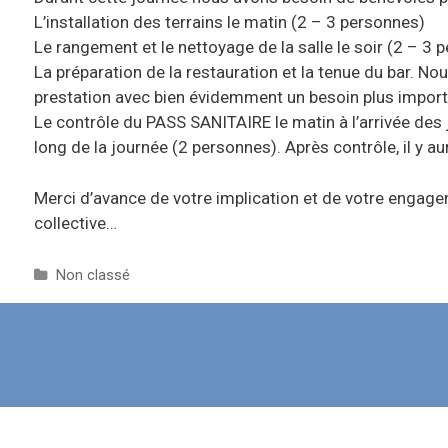
L’installation des terrains le matin (2 – 3 personnes)
Le rangement et le nettoyage de la salle le soir (2 – 3
La préparation de la restauration et la tenue du bar. N
prestation avec bien évidemment un besoin plus impor
Le contrôle du PASS SANITAIRE le matin à l’arrivée des 
long de la journée (2 personnes). Après contrôle, il y au
Merci d’avance de votre implication et de votre engage
collective…
C
Non classé
a
t
é
g
o
r
i
e