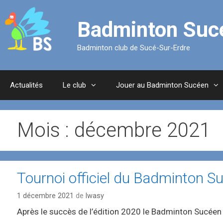
Aller
au
Badminton Suc
contenu
Badminton club de Sucé-Sur-Erdre
Actualités
Le club
Jouer au Badminton Sucéen
Mois :
décembre 2021
Tournoi officiel du Badminton S
1 décembre 2021
de
lwasy
Après le succès de l’édition 2020 le Badminton Sucéen o