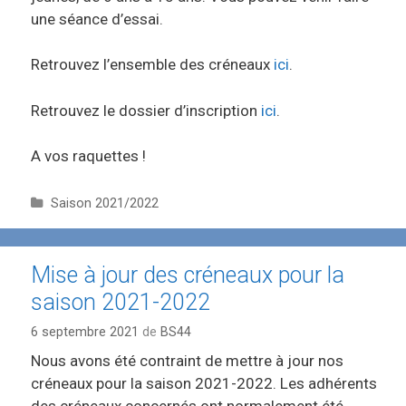
une séance d’essai.
Retrouvez l’ensemble des créneaux
ici
.
Retrouvez le dossier d’inscription
ici
.
A vos raquettes !
C
Saison 2021/2022
a
t
é
Mise à jour des créneaux pour la
g
saison 2021-2022
o
r
6 septembre 2021
de
BS44
i
e
Nous avons été contraint de mettre à jour nos
s
créneaux pour la saison 2021-2022. Les adhérents
des créneaux concernés ont normalement été