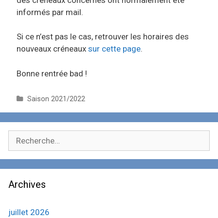
informés par mail.
Si ce n’est pas le cas, retrouver les horaires des
nouveaux créneaux
sur cette page
.
Bonne rentrée bad !
C
Saison 2021/2022
a
t
é
R
g
e
o
c
r
i
h
e
Archives
e
s
r
c
juillet 2026