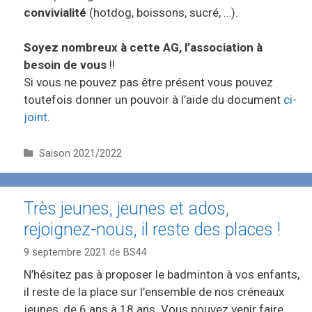
convivialité
(hotdog, boissons, sucré, …).
Soyez nombreux à cette AG, l’association à
besoin de vous
!!
Si vous ne pouvez pas être présent vous pouvez
toutefois donner un pouvoir à l’aide du document
ci-
joint
.
C
Saison 2021/2022
a
t
é
Très jeunes, jeunes et ados,
g
rejoignez-nous, il reste des places !
o
r
9 septembre 2021
de
BS44
i
e
N’hésitez pas à proposer le badminton à vos enfants,
s
il reste de la place sur l’ensemble de nos créneaux
jeunes, de 6 ans à 18 ans. Vous pouvez venir faire