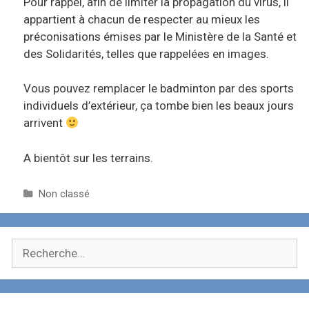
Pour rappel, afin de limiter la propagation du virus, il
appartient à chacun de respecter au mieux les
préconisations émises par le Ministère de la Santé et
des Solidarités, telles que rappelées en images.
Vous pouvez remplacer le badminton par des sports
individuels d’extérieur, ça tombe bien les beaux jours
arrivent
A bientôt sur les terrains.
C
Non classé
a
t
é
R
g
e
o
c
r
i
h