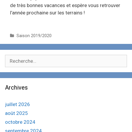
de très bonnes vacances et espère vous retrouver
l’année prochaine sur les terrains !
C
Saison 2019/2020
a
t
é
R
g
e
o
c
r
i
h
e
Archives
e
s
r
c
juillet 2026
h
août 2025
e
octobre 2024
r
septembre 2024