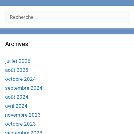
t
é
R
g
e
o
c
r
i
h
e
Archives
e
s
r
c
juillet 2026
h
août 2025
e
octobre 2024
r
septembre 2024
:
août 2024
avril 2024
novembre 2023
octobre 2023
septembre 2023