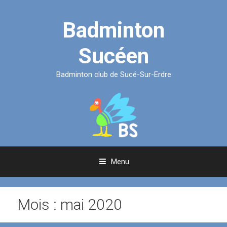
Aller
au
Badminton
contenu
Sucéen
Badminton club de Sucé-Sur-Erdre
Menu
Mois :
mai 2020