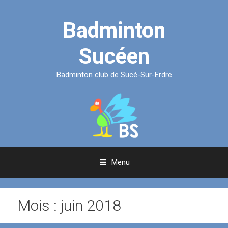
Aller
au
Badminton
contenu
Sucéen
Badminton club de Sucé-Sur-Erdre
Menu
Mois :
juin 2018