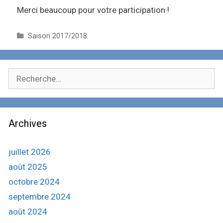
Merci beaucoup pour votre participation !
C
Saison 2017/2018
a
t
é
R
g
e
o
c
r
i
h
e
Archives
e
s
r
c
juillet 2026
h
août 2025
e
octobre 2024
r
septembre 2024
:
août 2024