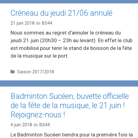
Créneau du jeudi 21/06 annulé
21 juin 2018
de
BS44
Nous sommes au regret d’annuler le créneau du
jeudi 21 juin (20h30 – 23h au levant). En effet le club
est mobilisé pour tenir le stand de boisson de la fête
de la musique sur le port.
C
Saison 2017/2018
a
t
é
Badminton Sucéen, buvette officielle
g
de la fête de la musique, le 21 juin !
o
r
Rejoignez-nous !
i
e
4 juin 2018
de
BS44
s
Le Badminton Sucéen tiendra pour la première fois la