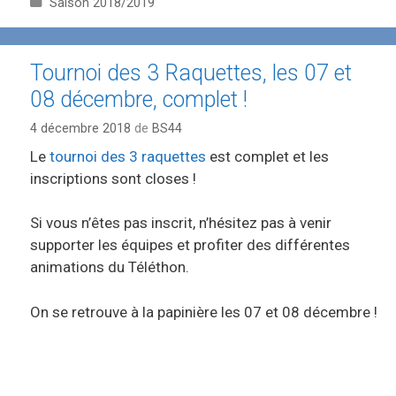
C
Saison 2018/2019
a
t
é
Tournoi des 3 Raquettes, les 07 et
g
08 décembre, complet !
o
r
4 décembre 2018
de
BS44
i
e
Le
tournoi des 3 raquettes
est complet et les
s
inscriptions sont closes !
Si vous n’êtes pas inscrit, n’hésitez pas à venir
supporter les équipes et profiter des différentes
animations du Téléthon.
On se retrouve à la papinière les 07 et 08 décembre !