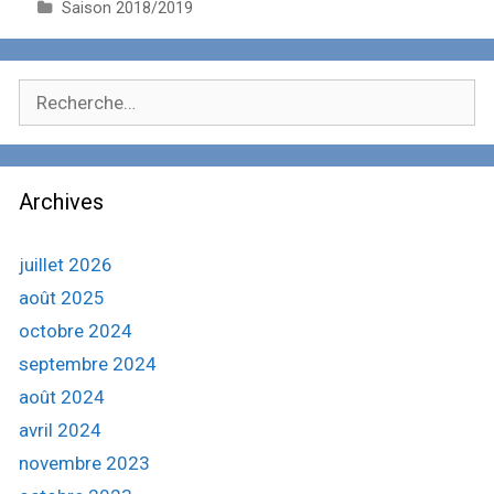
C
Saison 2018/2019
a
t
é
R
g
e
o
c
r
i
h
e
Archives
e
s
r
c
juillet 2026
h
août 2025
e
octobre 2024
r
septembre 2024
:
août 2024
avril 2024
novembre 2023