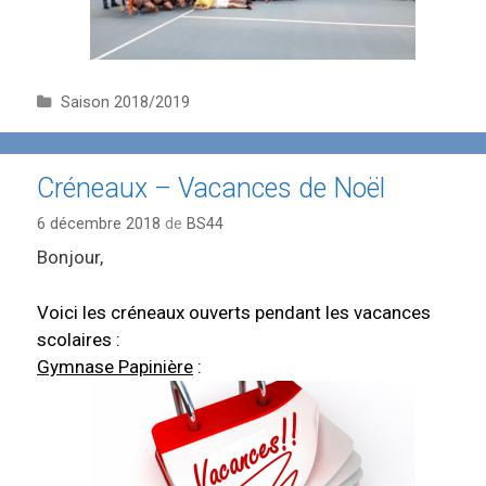
C
Saison 2018/2019
a
t
é
Créneaux – Vacances de Noël
g
o
6 décembre 2018
de
BS44
r
Bonjour,
i
e
s
Voici les créneaux ouverts pendant les vacances
scolaires :
Gymnase Papinière
: