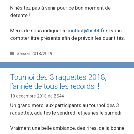
N’hésitez pas à venir pour ce bon moment de
détente !
Merci de nous indiquer à
contact@bs44.fr
si vous
compter être présents afin de prévoir les quantités.
C
Saison 2018/2019
a
t
é
Tournoi des 3 raquettes 2018,
g
l’année de tous les records !!!
o
r
10 décembre 2018
de
BS44
i
e
Un grand merci aux participants au tournoi des 3
s
raquettes, adultes le vendredi et jeunes le samedi.
Vraiment une belle ambiance, des rires, de la bonne