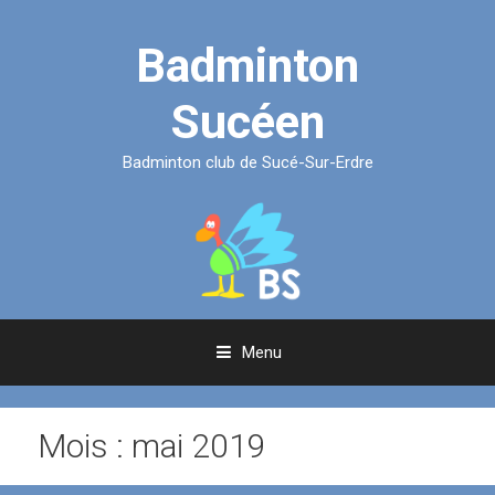
Aller
au
Badminton
contenu
Sucéen
Badminton club de Sucé-Sur-Erdre
Menu
Mois :
mai 2019