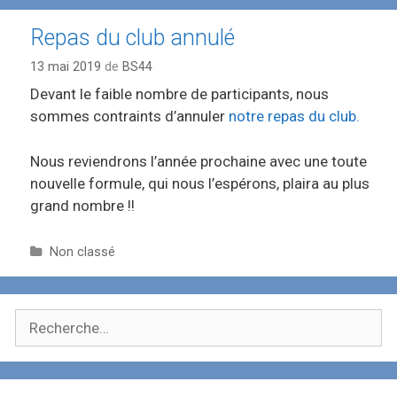
Repas du club annulé
13 mai 2019
de
BS44
Devant le faible nombre de participants, nous
sommes contraints d’annuler
notre repas du club.
Nous reviendrons l’année prochaine avec une toute
nouvelle formule, qui nous l’espérons, plaira au plus
grand nombre !!
C
Non classé
a
t
é
R
g
e
o
c
r
i
h