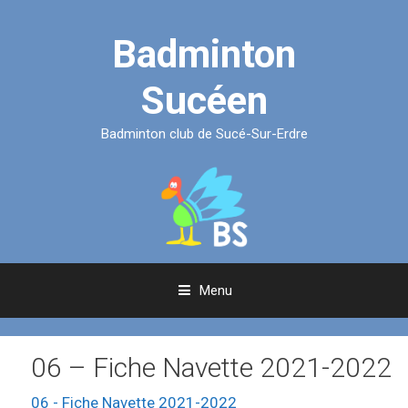
Aller
au
Badminton
contenu
Sucéen
Badminton club de Sucé-Sur-Erdre
Menu
06 – Fiche Navette 2021-2022
06 - Fiche Navette 2021-2022