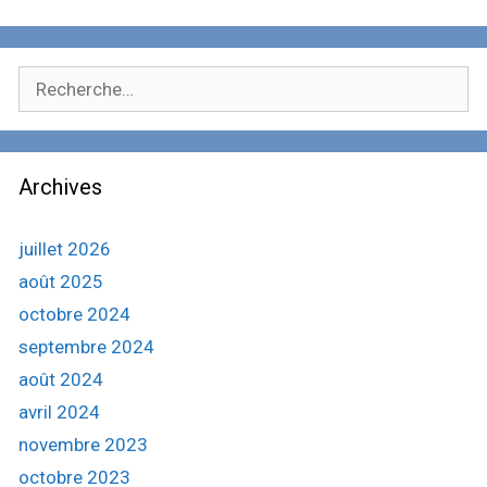
R
e
c
h
Archives
e
r
c
juillet 2026
h
août 2025
e
octobre 2024
r
septembre 2024
:
août 2024
avril 2024
novembre 2023
octobre 2023